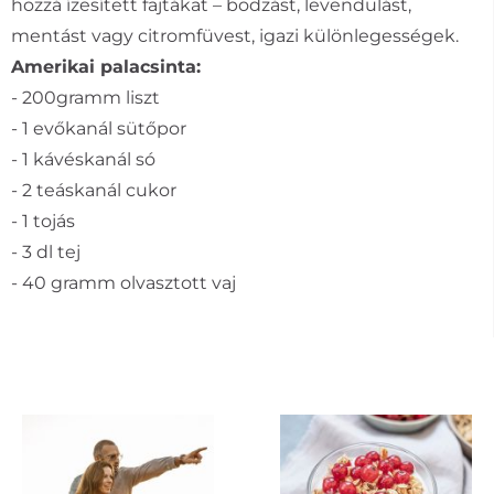
hozzá ízesített fajtákat – bodzást, levendulást,
mentást vagy citromfüvest, igazi különlegességek.
Amerikai palacsinta:
- 200gramm liszt
- 1 evőkanál sütőpor
- 1 kávéskanál só
- 2 teáskanál cukor
- 1 tojás
- 3 dl tej
- 40 gramm olvasztott vaj