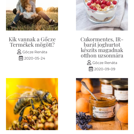
Kik vannak a Gőcze
Cukormentes, IR-
Termékek mögött?
barát joghurtot
készíts magadnak
Gőcze Renáta
otthon uzsonnára
2020-05-24
Gőcze Renáta
2020-09-09