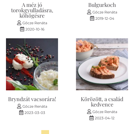
A méz jó
Bulgurkoch
torokgyulladásra,
Gőcze Renáta
köhögésre
2019-12-04
Gőcze Renáta
2020-10-16
Bryndzát vacsorára!
Körözött, a család
kedvence
Gőcze Renáta
Gőcze Renáta
2023-03-03
2023-04-12