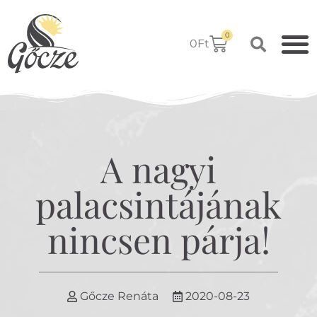
0
0
Ft
A nagyi
palacsintájának
nincsen párja!
Gőcze Renáta
2020-08-23