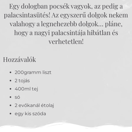
Egy dologban pocsék vagyok, az pedig a
palacsintasütés! Az egyszerű dolgok nekem
valahogy a legnehezebb dolgok… pláne,
hogy a nagyi palacsintája hibátlan és
verhetetlen!
Hozzávalók
200gramm liszt
2 tojás
400ml tej
só
2 evőkanál étolaj
egy kis szóda