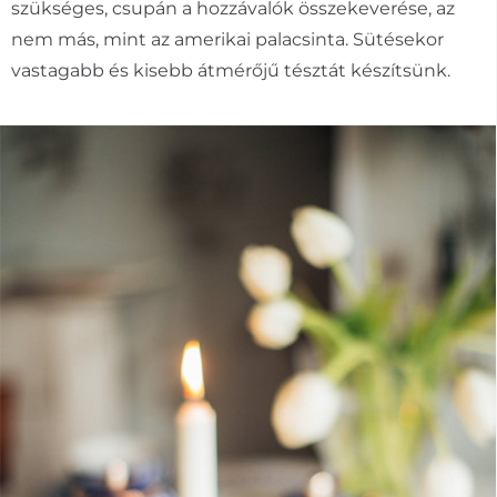
szükséges, csupán a hozzávalók összekeverése, az
nem más, mint az amerikai palacsinta. Sütésekor
vastagabb és kisebb átmérőjű tésztát készítsünk.