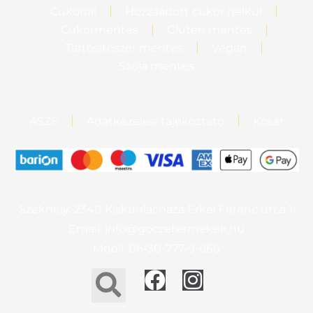
Cukorral
Hozzáadott cukor nélkül
Cukormentes
Glutén mentes
Tartósítószer mentes
Vegán
Szója mentes
ÁSZF
Adatkezelési tájékoztató
Kosár
Székhely: 2340 Kiskunlacháza Erkel Ferenc utca 1.
Email: info@goczetermekek.hu
Mobil: 06-30-777-9-666