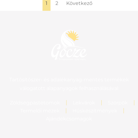
1
2
Következő
Tartósítószer- és adalékanyag-mentes termékek
válogatott alapanyagok felhasználásával
Zöldségpástétomok
Lekvárok
Szörpök
Termelői mézek
Húskészítmények
Ajándékcsomagok