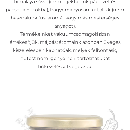
himalaya sóval (nem injektálunk páclevet és
pácsót a húsokba), hagyományosan füstöljük (nem
használunk füstaromát vagy más mesterséges
anyagot).
Termékeinket vákuumcsomagolásban
értékesítjük, májpástétomaink azonban üveges
kiszerelésben kaphatóak, melyek felbontásig
hűtést nem igényelnek, tartósításukat
hőkezeléssel végezzük.