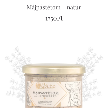
Májpástétom – natúr
1750
Ft