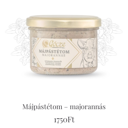
Májpástétom – majorannás
1750
Ft