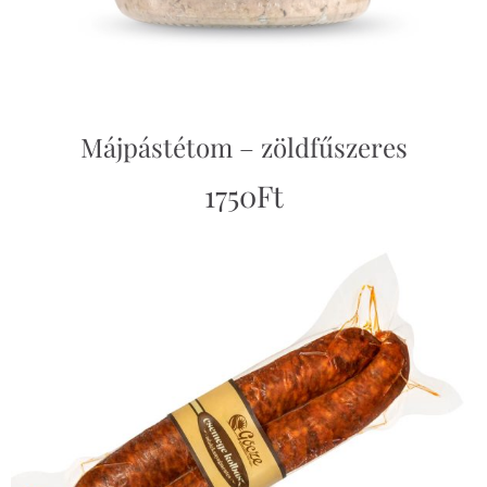
Májpástétom – zöldfűszeres
1750
Ft