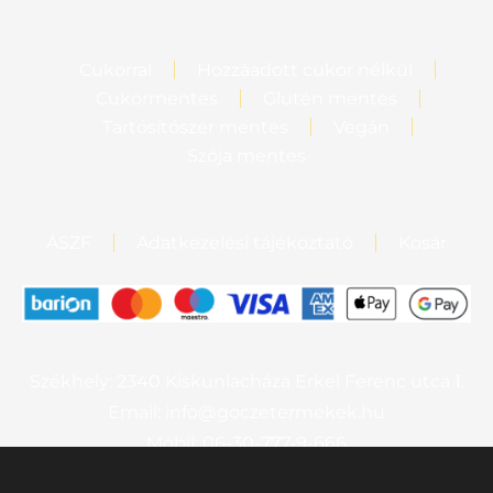
Cukorral
Hozzáadott cukor nélkül
Cukormentes
Glutén mentes
Tartósítószer mentes
Vegán
Szója mentes
ÁSZF
Adatkezelési tájékoztató
Kosár
Székhely: 2340 Kiskunlacháza Erkel Ferenc utca 1.
Email: info@goczetermekek.hu
Mobil: 06-30-777-9-666