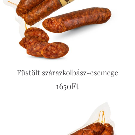
Füstölt szárazkolbász-csemege
1650
Ft