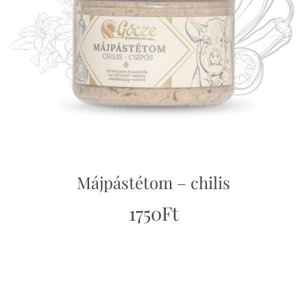
Májpástétom – chilis
1750
Ft