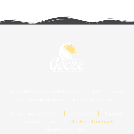
Tartósítószer- és adalékanyag-mentes termékek
válogatott alapanyagok felhasználásával
Zöldségpástétomok
Lekvárok
Szörpök
Termelői mézek
Húskészítmények
Ajándékcsomagok