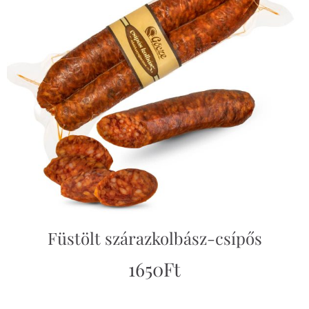
Füstölt szárazkolbász-csípős
1650
Ft