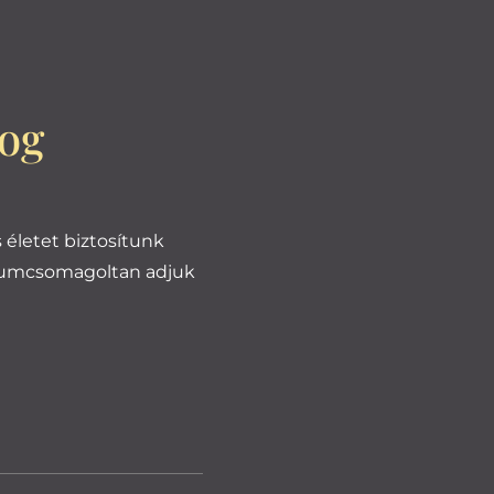
dog
 életet biztosítunk
kuumcsomagoltan adjuk