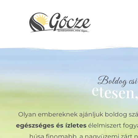
Boldog csi
T
e
Olyan embereknek ajánljuk boldog szá
egészséges és ízletes
élelmiszert fogy
húsa finomabb, a nagyüzemi zárt n