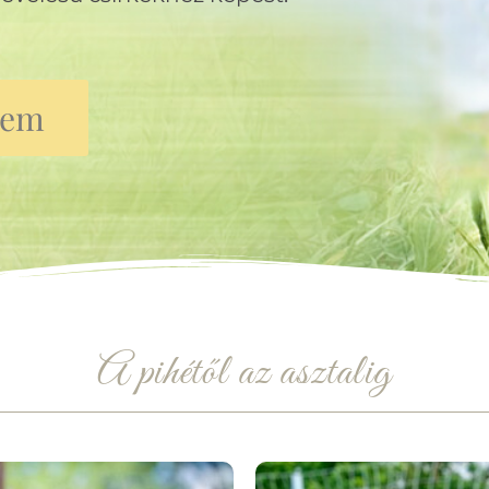
lem
A pihétől az asztalig