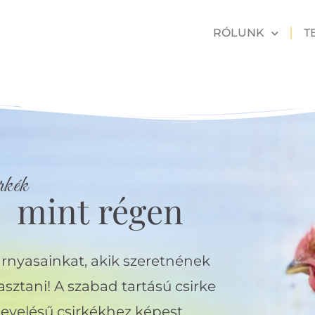
RÓLUNK
T
rkék
mint
régen
rnyasainkat, akik szeretnének
asztani! A szabad tartású csirke
evelésű csirkékhez képest.