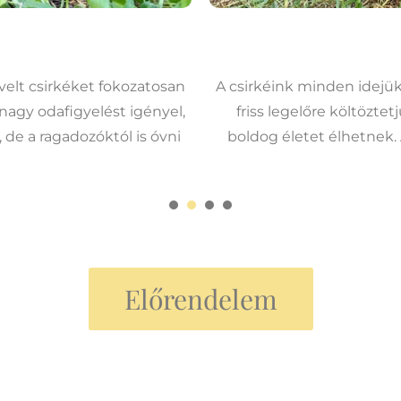
velt csirkéket fokozatosan
A csirkéink minden idejük
 nagy odafigyelést igényel,
friss legelőre költözte
de a ragadozóktól is óvni
boldog életet élhetnek
Előrendelem