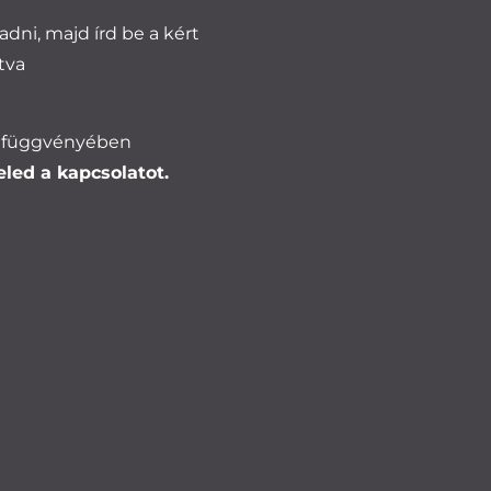
adni, majd írd be a kért
tva
k függvényében
eled a kapcsolatot.