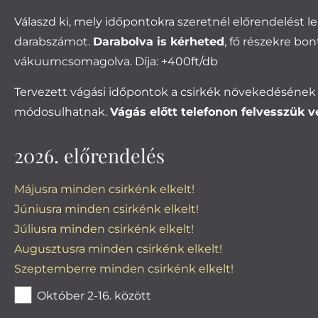
Válaszd ki, mely időpontokra szeretnél előrendelést le
darabszámot.
Darabolva is kérheted
, fő részekre bon
vákuumcsomagolva. Díja: +400ft/db
Tervezett vágási időpontok a csirkék növekedéséne
módosulhatnak.
Vágás előtt telefonon felvesszük v
2026. előrendelés
Májusra minden csirkénk elkelt!
Júniusra minden csirkénk elkelt!
Júliusra minden csirkénk elkelt!
Augusztusra minden csirkénk elkelt!
Szeptemberre minden csirkénk elkelt!
Október 2-16. között