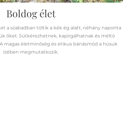
Boldog élet
et a szabadban töltik a kék ég alatt, néhány naponta
tjük őket. Sütkérezhetnek, kapirgálhatnak és méltó
. A magas életminőség és etikus bánásmód a húsuk
ízében megmutatkozik.
1
2
3
4