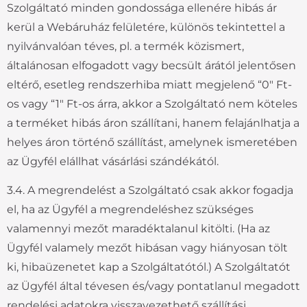
Szolgáltató minden gondossága ellenére hibás ár
kerül a Webáruház felületére, különös tekintettel a
nyilvánvalóan téves, pl. a termék közismert,
általánosan elfogadott vagy becsült árától jelentősen
eltérő, esetleg rendszerhiba miatt megjelenő “0″ Ft-
os vagy “1″ Ft-os árra, akkor a Szolgáltató nem köteles
a terméket hibás áron szállítani, hanem felajánlhatja a
helyes áron történő szállítást, amelynek ismeretében
az Ügyfél elállhat vásárlási szándékától.
3.4. A megrendelést a Szolgáltató csak akkor fogadja
el, ha az Ügyfél a megrendeléshez szükséges
valamennyi mezőt maradéktalanul kitölti. (Ha az
Ügyfél valamely mezőt hibásan vagy hiányosan tölt
ki, hibaüzenetet kap a Szolgáltatótól.) A Szolgáltatót
az Ügyfél által tévesen és/vagy pontatlanul megadott
rendelési adatokra visszavezethető szállítási