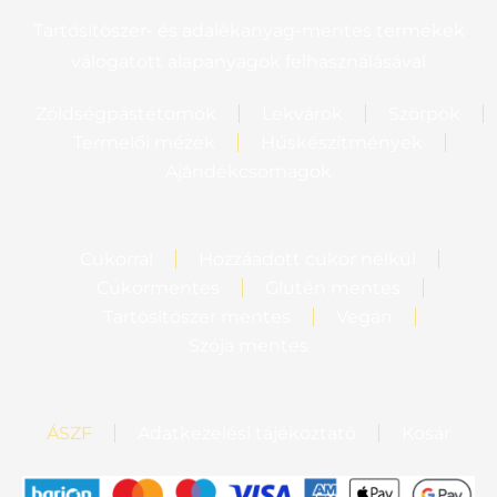
Tartósítószer- és adalékanyag-mentes termékek
válogatott alapanyagok felhasználásával
Zöldségpástétomok
Lekvárok
Szörpök
Termelői mézek
Húskészítmények
Ajándékcsomagok
Cukorral
Hozzáadott cukor nélkül
Cukormentes
Glutén mentes
Tartósítószer mentes
Vegán
Szója mentes
ÁSZF
Adatkezelési tájékoztató
Kosár