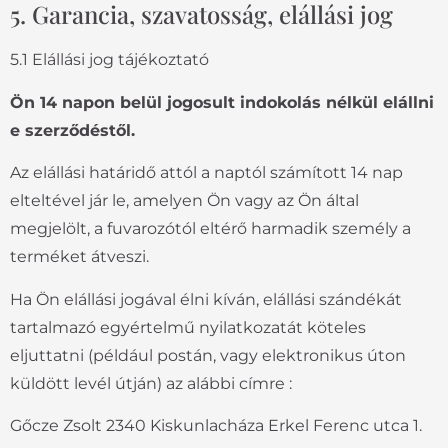
5. Garancia, szavatosság, elállási jog
5.1 Elállási jog tájékoztató
Ö
n 14 napon belül jogosult indokolás nélkül elállni
e szerződéstől.
Az elállási határidő attól a naptól számított 14 nap
elteltével jár le, amelyen Ön vagy az Ön által
megjelölt, a fuvarozótól eltérő harmadik személy a
terméket átveszi.
Ha Ön elállási jogával élni kíván, elállási szándékát
tartalmazó egyértelmű nyilatkozatát köteles
eljuttatni (például postán, vagy elektronikus úton
küldött levél útján) az alábbi címre :
Gőcze Zsolt 2340 Kiskunlacháza Erkel Ferenc utca 1.