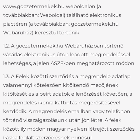
www.goczetermekek.hu weboldalon (a
továbbiakban: Weboldal) található elektronikus
piactéren (a továbbiakban: goczetermekek.hu
Webáruház) keresztül történik.
1.2. A goczetermekek.hu Webáruházban történő
vásárlás elektronikus úton leadott megrendeléssel
lehetséges, a jelen ÁSZF-ben meghatározott módon.
1.3. A Felek közötti szerződés a megrendelő adatlap
valamennyi kötelezően kitöltendő mezőjének
kitöltését és a beírt adatok ellenőrzését követően, a
megrendelés ikonra kattintás megerősítésével
kezdődik. A megrendelés emailban vagy telefonon
történő visszaigazolásunk után jön létre. A felek
között ily módon magyar nyelven létrejött szerződés
írásba foglalt szerződésnek minősül.