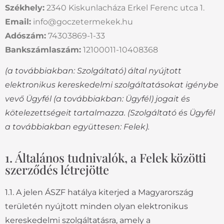
S
zékhely:
2340 Kiskunlacháza Erkel Ferenc utca 1.
Email:
info@goczetermekek.hu
Adószám:
74303869-1-33
Bankszámlaszám:
12100011-10408368
(a továbbiakban: Szolgáltató) által nyújtott
elektronikus kereskedelmi szolgáltatásokat igénybe
vevő Ügyfél (a továbbiakban: Ügyfél) jogait és
kötelezettségeit tartalmazza. (Szolgáltató és Ügyfél
a továbbiakban együttesen: Felek).
1. Általános tudnivalók, a Felek közötti
szerződés létrejötte
1.1. A jelen ÁSZF hatálya kiterjed a Magyarország
területén nyújtott minden olyan elektronikus
kereskedelmi szolgáltatásra, amely a