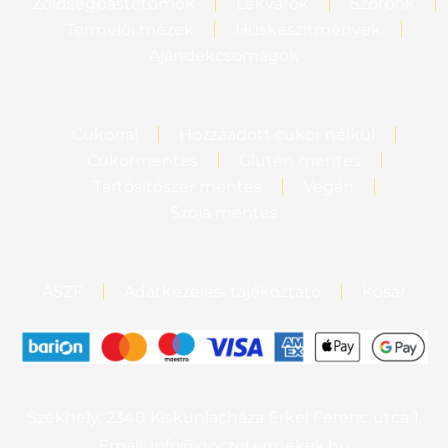
Zöldségpástétomok
Lekvárok
Szörpök
Termelői mézek
Húskészítmények
Ajándékcsomagok
Cukorral
Hozzáadott cukor nélkül
Cukormentes
Glutén mentes
Tartósítószer mentes
Vegán
Szója mentes
ÁSZF
Adatkezelési tájékoztató
Kosár
Székhely: 2340 Kiskunlacháza Erkel Ferenc utca 1.
Email: info@goczetermekek.hu