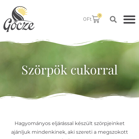
0
0
Ft
Szörpök cukorral
Hagyományos eljárással készült szörpjeinket
ajánljuk mindenkinek, aki szereti a megszokott