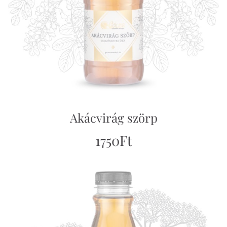
Akácvirág szörp
1750
Ft