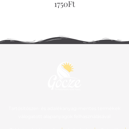
1750
Ft
Tartósítószer- és adalékanyag-mentes termékek
válogatott alapanyagok felhasználásával