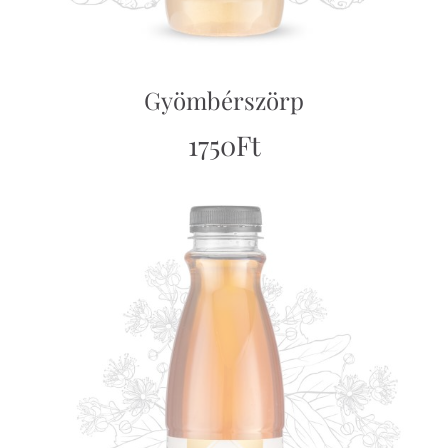
Gyömbérszörp
1750
Ft