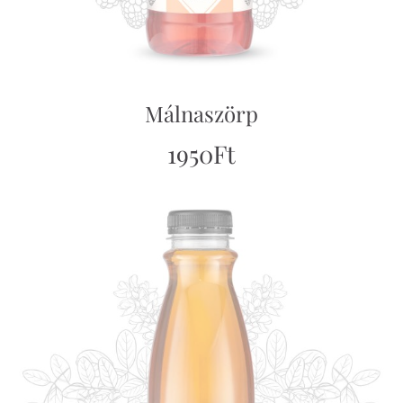
Málnaszörp
1950
Ft