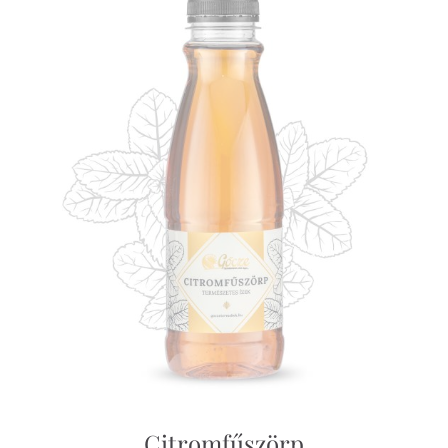
Citromfűszörp