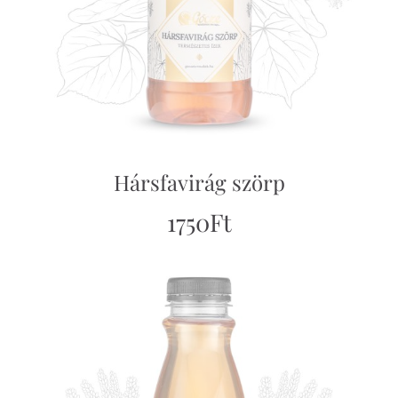
Hársfavirág szörp
1750
Ft