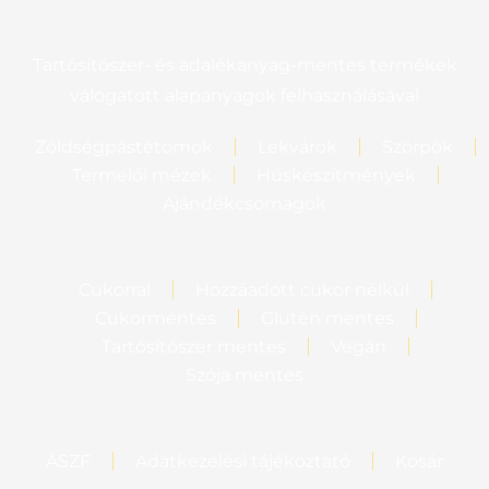
Tartósítószer- és adalékanyag-mentes termékek
válogatott alapanyagok felhasználásával
Zöldségpástétomok
Lekvárok
Szörpök
Termelői mézek
Húskészítmények
Ajándékcsomagok
Cukorral
Hozzáadott cukor nélkül
Cukormentes
Glutén mentes
Tartósítószer mentes
Vegán
Szója mentes
ÁSZF
Adatkezelési tájékoztató
Kosár