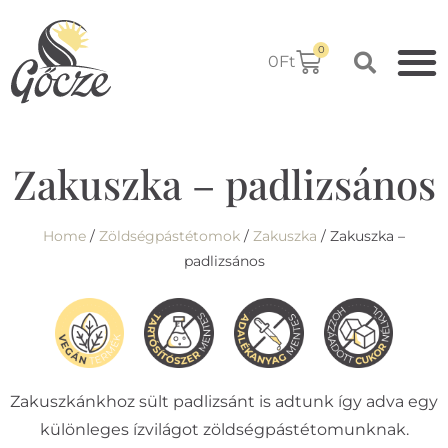
0
0
Ft
Zakuszka – padlizsános
Home
/
Zöldségpástétomok
/
Zakuszka
/ Zakuszka –
padlizsános
Zakuszkánkhoz sült padlizsánt is adtunk így adva egy
különleges ízvilágot zöldségpástétomunknak.