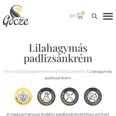
0
0
Ft
Lilahagymás
padlizsánkrém
Home
/
Zöldségpástétomok
/
Padlizsánkrém
/ Lilahagymás
padlizsánkrém
A hagyományos erdélyi padlizsánkrémhez pirított