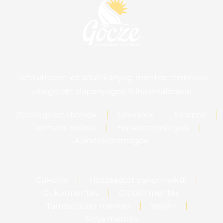
Tartósítószer- és adalékanyag-mentes termékek
válogatott alapanyagok felhasználásával
Zöldségpástétomok
Lekvárok
Szörpök
Termelői mézek
Húskészítmények
Ajándékcsomagok
Cukorral
Hozzáadott cukor nélkül
Cukormentes
Glutén mentes
Tartósítószer mentes
Vegán
Szója mentes