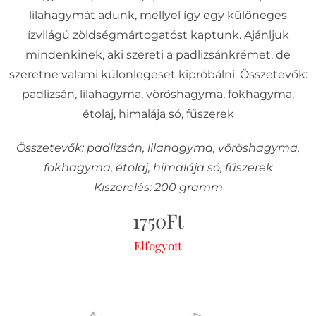
lilahagymát adunk, mellyel így egy különeges
ízvilágú zöldségmártogatóst kaptunk. Ajánljuk
mindenkinek, aki szereti a padlizsánkrémet, de
szeretne valami különlegeset kipróbálni. Összetevők:
padlizsán, lilahagyma, vöröshagyma, fokhagyma,
étolaj, himalája só, fűszerek
Összetevők: padlizsán, lilahagyma, vöröshagyma,
fokhagyma, étolaj, himalája só, fűszerek
Kiszerelés: 200 gramm
1750
Ft
Elfogyott