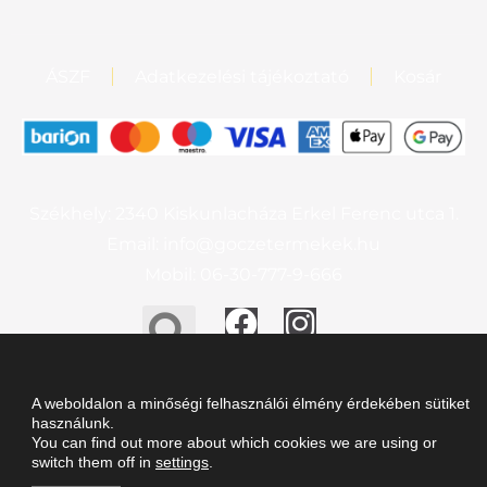
ÁSZF
Adatkezelési tájékoztató
Kosár
Székhely: 2340 Kiskunlacháza Erkel Ferenc utca 1.
Email: info@goczetermekek.hu
Mobil: 06-30-777-9-666
A weboldalon a minőségi felhasználói élmény érdekében sütiket
© Gőcze Termékek – Minden jog fenntartva
használunk.
You can find out more about which cookies we are using or
switch them off in
settings
.
Arculat, fejlesztés: Bakonyi Árpád