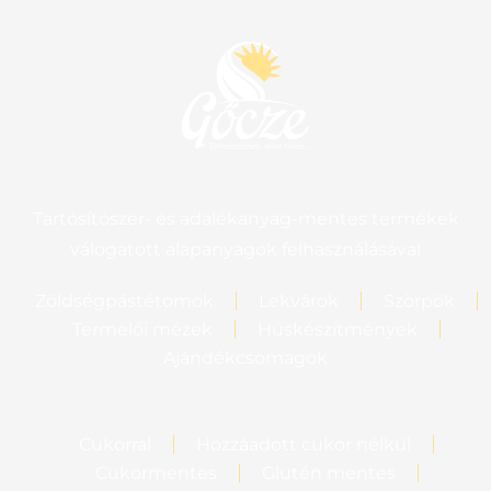
Tartósítószer- és adalékanyag-mentes termékek
válogatott alapanyagok felhasználásával
Zöldségpástétomok
Lekvárok
Szörpök
Termelői mézek
Húskészítmények
Ajándékcsomagok
Cukorral
Hozzáadott cukor nélkül
Cukormentes
Glutén mentes