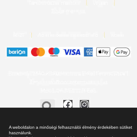
Tartósítószer mentes
Vegán
Szója mentes
ÁSZF
Adatkezelési tájékoztató
Kosár
Székhely: 2340 Kiskunlacháza Erkel Ferenc utca 1.
Email: info@goczetermekek.hu
Mobil: 06-30-777-9-666
A weboldalon a minőségi felhasználói élmény érdekében sütiket
© Gőcze Termékek – Minden jog fenntartva
használunk.