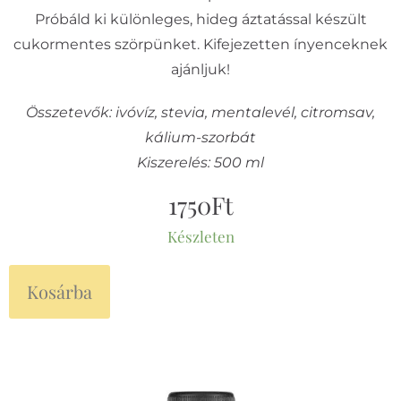
Próbáld ki különleges, hideg áztatással készült
cukormentes szörpünket. Kifejezetten ínyenceknek
ajánljuk!
Összetevők: ivóvíz, stevia, mentalevél, citromsav,
kálium-szorbát
Kiszerelés: 500 ml
1750
Ft
Készleten
Kosárba