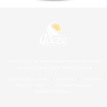
Tartósítószer- és adalékanyag-mentes termékek
válogatott alapanyagok felhasználásával
Zöldségpástétomok
Lekvárok
Szörpök
Termelői mézek
Húskészítmények
Ajándékcsomagok