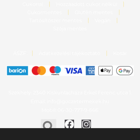
Cukorral
Hozzáadott cukor nélkül
Cukormentes
Glutén mentes
Tartósítószer mentes
Vegán
Szója mentes
ÁSZF
Adatkezelési tájékoztató
Kosár
Székhely: 2340 Kiskunlacháza Erkel Ferenc utca 1.
Email: info@goczetermekek.hu
Mobil: 06-30-777-9-666