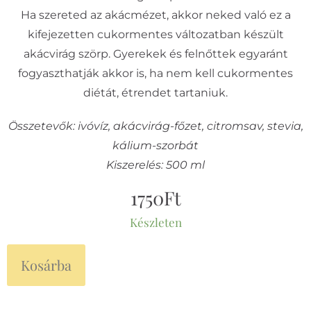
Ha szereted az akácmézet, akkor neked való ez a
kifejezetten cukormentes változatban készült
akácvirág szörp. Gyerekek és felnőttek egyaránt
fogyaszthatják akkor is, ha nem kell cukormentes
diétát, étrendet tartaniuk.
Összetevők: ivóvíz, akácvirág-főzet, citromsav, stevia,
kálium-szorbát
Kiszerelés: 500 ml
1750
Ft
Készleten
Kosárba