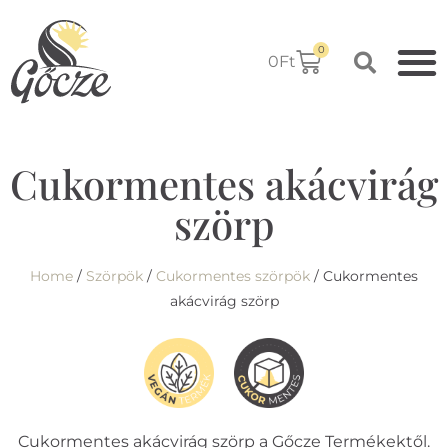
0
0
Ft
Cukormentes akácvirág
szörp
Home
/
Szörpök
/
Cukormentes szörpök
/ Cukormentes
akácvirág szörp
Cukormentes akácvirág szörp a Gőcze Termékektől.